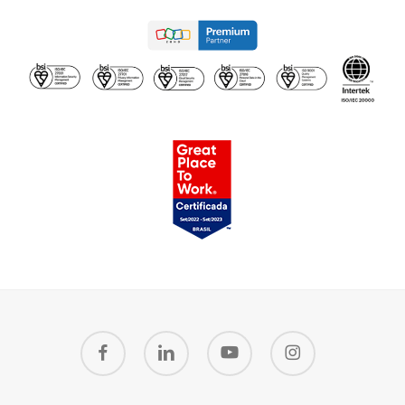
facebook
linkedin
youtube
instagram