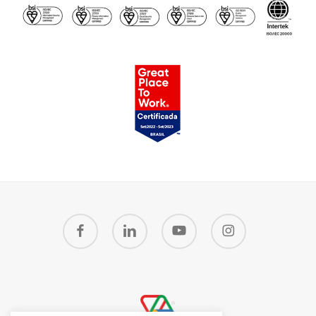
facebook
linkedin
youtube
instagram