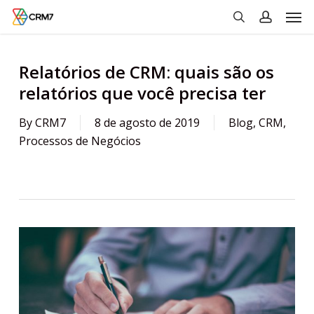
Men
Skip
to
search
account
main
content
Relatórios de CRM: quais são os
relatórios que você precisa ter
By
CRM7
8 de agosto de 2019
Blog
,
CRM
,
Processos de Negócios