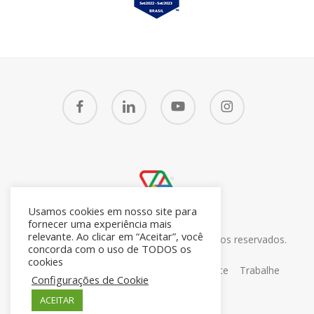
facebook
linkedin
youtube
instagram
Usamos cookies em nosso site para
fornecer uma experiência mais
relevante. Ao clicar em “Aceitar”, você
© 2026 CRM7 Zoho Brasil. Todos os direitos reservados.
concorda com o uso de TODOS os
26.371.672/0001-05
cookies
Sobre
Blog
Contato
Portal do Cliente
Trabalhe
Configurações de Cookie
Conosco
ACEITAR