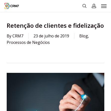
Men
Skip
to
search
account
main
content
Retenção de clientes e fidelização
By
CRM7
23 de julho de 2019
Blog
,
Processos de Negócios