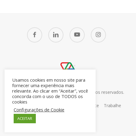
facebook
linkedin
youtube
instagram
Usamos cookies em nosso site para
fornecer uma experiência mais
relevante. Ao clicar em “Aceitar”, você
© 2026 CRM7 Zoho Brasil. Todos os direitos reservados.
concorda com o uso de TODOS os
26.371.672/0001-05
cookies
Sobre
Blog
Contato
Portal do Cliente
Trabalhe
Configurações de Cookie
Conosco
ACEITAR