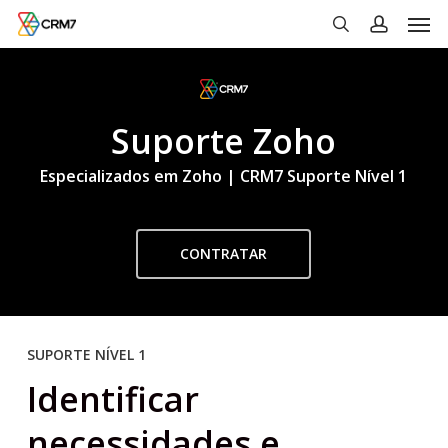
Men
Skip
to
search
account
main
content
Suporte Zoho
Especializados em Zoho | CRM7 Suporte Nível 1
CONTRATAR
SUPORTE NÍVEL 1
Identificar
necessidades e