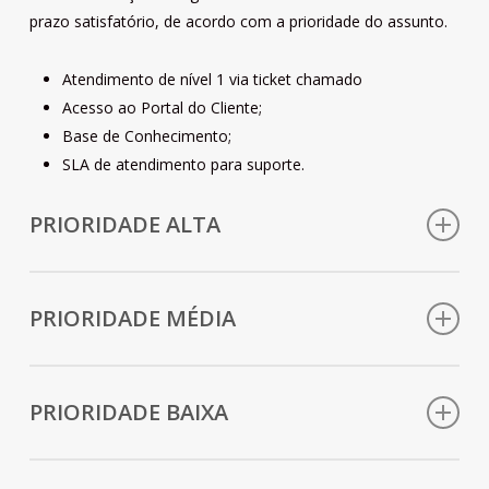
prazo satisfatório, de acordo com a prioridade do assunto.
Atendimento de nível 1 via ticket chamado
Acesso ao Portal do Cliente;
Base de Conhecimento;
SLA de atendimento para suporte.
PRIORIDADE ALTA
Descrição:
A atividade pode ser realizada, porém com
dificuldades.
PRIORIDADE MÉDIA
Tempo de Resposta:
Até 3 horas úteis.
Descrição:
A atividade pode ser realizada com dificuldades
menores.
PRIORIDADE BAIXA
Tempo de Resposta:
Até 6 horas úteis.
Descrição:
Pouco impacto na execução da atividade.