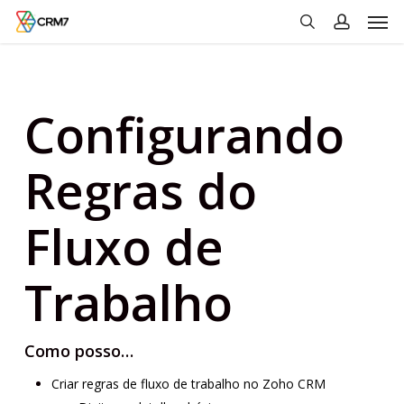
Men
Skip
to
search
account
main
content
Configurando
Regras do
Fluxo de
Trabalho
Como posso…
Criar regras de fluxo de trabalho no Zoho CRM