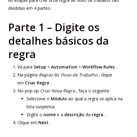
As etapas para criar uma regra de fluxo de trabalho são
divididas em 4 partes.
Parte 1 – Digite os
detalhes básicos da
regra
Vá para
Setup
>
Automation
>
Workflow Rules
.
Na página
Regras
do
Fluxo de Trabalho
, clique
em
Criar Regra
.
No pop-up
Criar Nova Regra
, faça o seguinte:
Selecione o
Módulo
ao qual a regra se aplica na
lista suspensa.
Digite o
nome
e a
descrição
da
regra
.
Clique em
Next
.