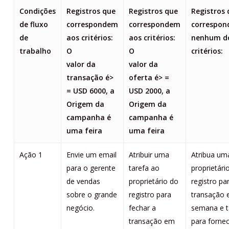
Condições
Registros que
Registros que
Registros
de fluxo
correspondem
correspondem
correspon
de
aos critérios:
aos critérios:
nenhum d
trabalho
O
O
critérios:
valor da
valor da
transação é>
oferta é> =
= USD 6000, a
USD 2000, a
Origem da
Origem da
campanha é
campanha é
uma feira
uma feira
Ação 1
Envie um email
Atribuir uma
Atribua um
para o gerente
tarefa ao
proprietári
de vendas
proprietário do
registro pa
sobre o grande
registro para
transação
negócio.
fechar a
semana e 
transação em
para forne