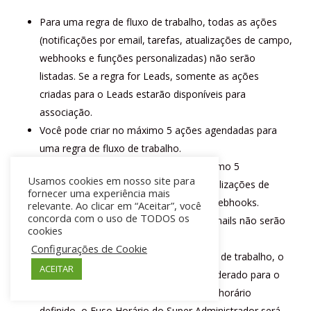
Para uma regra de fluxo de trabalho, todas as ações
(notificações por email, tarefas, atualizações de campo,
webhooks e funções personalizadas) não serão
listadas. Se a regra for Leads, somente as ações
criadas para o Leads estarão disponíveis para
associação.
Você pode criar no máximo 5 ações agendadas para
uma regra de fluxo de trabalho.
Cada Ação Agendada pode ter no máximo 5
Usamos cookies em nosso site para
notificações por email, 5 tarefas, 3 atualizações de
fornecer uma experiência mais
campo, 5 funções personalizadas e 5 webhooks.
relevante. Ao clicar em “Aceitar”, você
concorda com o uso de TODOS os
Se o
Opt Out-mail
opção é ativada, e-mails não serão
cookies
enviados para os clientes.
Configurações de Cookie
Para o recurso Gerenciamento do fluxo de trabalho, o
ACEITAR
fuso horário da organização será considerado para o
cálculo de um dia. Na ausência do fuso horário
definido, o Fuso Horário do Super Administrador será