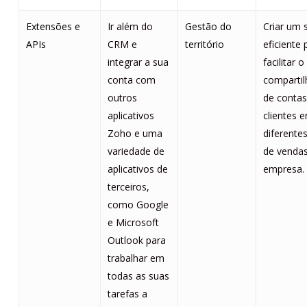
Extensões e
Ir além do
Gestão do
Criar um 
APIs
CRM e
território
eficiente 
integrar a sua
facilitar o
conta com
comparti
outros
de contas
aplicativos
clientes e
Zoho e uma
diferente
variedade de
de vendas
aplicativos de
empresa.
terceiros,
como Google
e Microsoft
Outlook para
trabalhar em
todas as suas
tarefas a