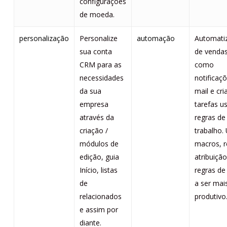
configurações
de moeda.
personalização
Personalize
automação
Automati
sua conta
de vendas
CRM para as
como
necessidades
notificaç
da sua
mail e cr
empresa
tarefas u
através da
regras de
criação /
trabalho.
módulos de
macros, r
edição, guia
atribuição
Início, listas
regras de
de
a ser mai
relacionados
produtivo
e assim por
diante.