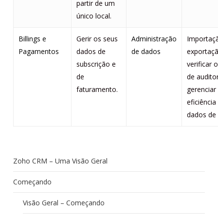
partir de um
único local.
Billings e
Gerir os seus
Administração
Importaç
Pagamentos
dados de
de dados
exportaç
subscrição e
verificar 
de
de audito
faturamento.
gerencia
eficiência
dados de
Zoho CRM – Uma Visão Geral
Começando
Visão Geral – Começando