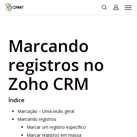
Men
Skip
to
search
account
main
content
Marcando
registros no
Zoho CRM
Índice
Marcação – Uma visão geral
Marcando registros
Marcar um registro específico
Marcar registros em massa