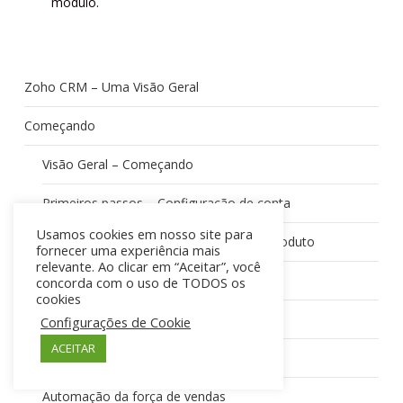
módulo.
Zoho CRM – Uma Visão Geral
Começando
Visão Geral – Começando
Primeiros passos – Configuração de conta
Usamos cookies em nosso site para
Primeiros passos – personalização do produto
fornecer uma experiência mais
relevante. Ao clicar em “Aceitar”, você
Introdução – Operações comuns
concorda com o uso de TODOS os
cookies
Zoho CRM – pronto para empresas
Configurações de Cookie
ACEITAR
Sales Force Automation
Automação da força de vendas