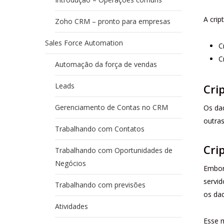
A crip
Zoho CRM – pronto para empresas
Sales Force Automation
C
C
Automação da força de vendas
Leads
Cri
Gerenciamento de Contas no CRM
Os dad
outras
Trabalhando com Contatos
Cri
Trabalhando com Oportunidades de
Negócios
Embor
servid
Trabalhando com previsões
os da
Atividades
Esse m