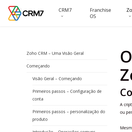
Skip
CRM7
Franchise
Z
to
OS
main
content
O
Zoho CRM – Uma Visão Geral
Começando
Z
Visão Geral – Começando
Co
Primeiros passos – Configuração de
conta
A cri
Primeiros passos – personalização do
ou per
produto
Mesmo
Introdução – Operações comuns