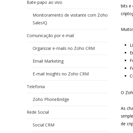
Bate-papo ao vivo
bits e
cripto
Monitoramento de visitante com Zoho
SalesIQ
Muito
Comunicação por e-mail
L
Organizar e-mails no Zoho CRM
E
F
Email Marketing
F
E-mail Insights no Zoho CRM
C
Telefonia
O Zoh
Zoho PhoneBridge
As cha
Rede Social
simple
de cri
Social CRM