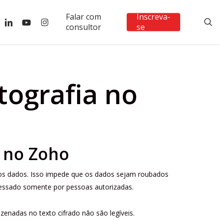
Falar com
Inscreva-
ebook
linkedin
youtube
instagram
s
consultor
se
tografia no
a no Zoho
os dados. Isso impede que os dados sejam roubados
cessado somente por pessoas autorizadas.
nadas no texto cifrado não são legíveis.