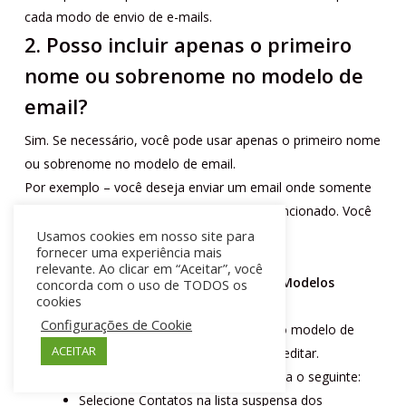
cada modo de envio de e-mails.
2. Posso incluir apenas o primeiro
nome ou sobrenome no modelo de
email?
Sim. Se necessário, você pode usar apenas o primeiro nome
ou sobrenome no modelo de email.
Por exemplo – você deseja enviar um email onde somente
o primeiro nome do contato precisa ser mencionado. Você
precisa seguir os passos abaixo:
Usamos cookies em nosso site para
fornecer uma experiência mais
relevante. Ao clicar em “Aceitar”, você
Clique em
Configuração
>
Modelos
>
Modelos
concorda com o uso de TODOS os
cookies
de
Email
.
Configurações de Cookie
Clique no link
Editar
correspondente ao modelo de
ACEITAR
email (para Contatos) que você deseja editar.
Na página
Editar modelo de email
, faça o seguinte:
Selecione Contatos na lista suspensa dos