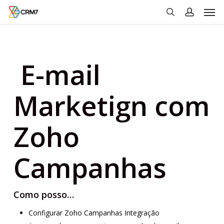
Men
Skip
to
search
account
main
content
E-mail
Marketign com
Zoho
Campanhas
Como posso…
Configurar Zoho Campanhas Integração