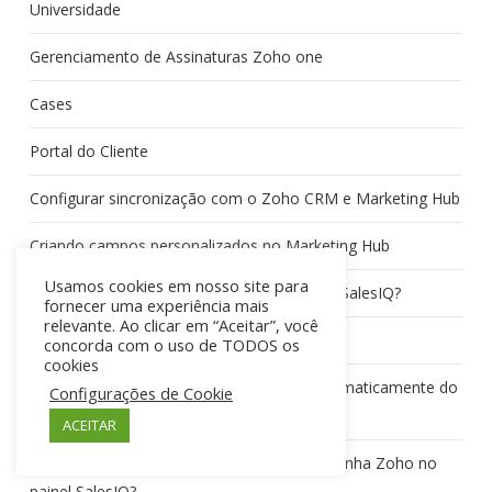
Universidade
Gerenciamento de Assinaturas Zoho one
Cases
Portal do Cliente
Configurar sincronização com o Zoho CRM e Marketing Hub
Criando campos personalizados no Marketing Hub
Usamos cookies em nosso site para
Como integrar as campanhas Zoho ao seu SalesIQ?
fornecer uma experiência mais
relevante. Ao clicar em “Aceitar”, você
Visão geral Campaigns com SalesIq
concorda com o uso de TODOS os
cookies
Como mapear campos e enviar dados automaticamente do
Configurações de Cookie
SalesIQ para o Zoho Campaigns?
ACEITAR
Quem pode visualizar os detalhes da campanha Zoho no
painel SalesIQ?