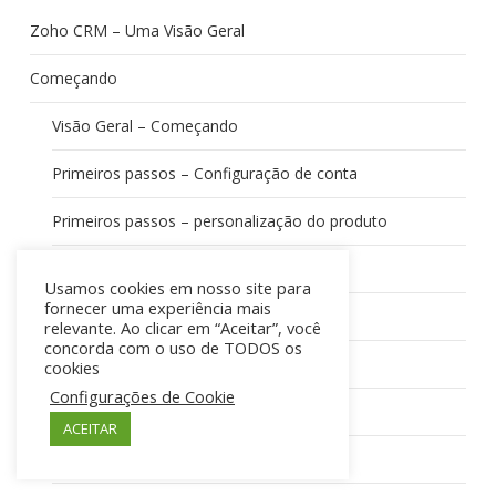
Zoho CRM – Uma Visão Geral
Começando
Visão Geral – Começando
Primeiros passos – Configuração de conta
Primeiros passos – personalização do produto
Introdução – Operações comuns
Usamos cookies em nosso site para
fornecer uma experiência mais
Zoho CRM – pronto para empresas
relevante. Ao clicar em “Aceitar”, você
concorda com o uso de TODOS os
Sales Force Automation
cookies
Configurações de Cookie
Automação da força de vendas
ACEITAR
Leads