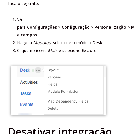
faça o seguinte:
Vá
para
Configurações
>
Configuração
>
Personalização
>
M
e campos
.
Na guia
Módulos
, selecione o módulo
Desk
.
Clique no ícone
Mais
e selecione
Excluir
.
Desativar integração