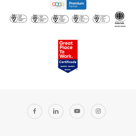
facebook
linkedin
youtube
instagram