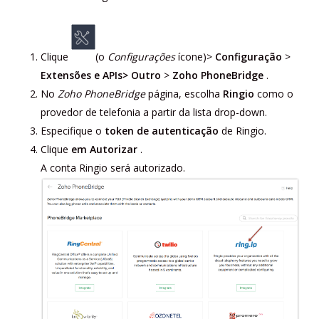
Clique
(o
Configurações
ícone)>
Configuração
>
Extensões e APIs> Outro
>
Zoho PhoneBridge
.
No
Zoho PhoneBridge
página, escolha
Ringio
como o
provedor de telefonia a partir da lista drop-down.
Especifique o
token de autenticação
de Ringio.
Clique
em Autorizar
.
A conta Ringio será autorizado.