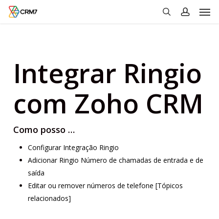
Men
Skip
to
search
account
main
content
Integrar Ringio
com Zoho CRM
Como posso …
Configurar Integração Ringio
Adicionar Ringio Número de chamadas de entrada e de
saída
Editar ou remover números de telefone
[Tópicos
relacionados]