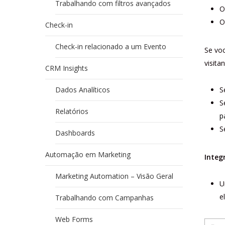
Trabalhando com filtros avançados
O
O
Check-in
Check-in relacionado a um Evento
Se voc
visita
CRM Insights
Dados Analíticos
S
S
Relatórios
p
S
Dashboards
Automação em Marketing
Integ
Marketing Automation – Visão Geral
U
e
Trabalhando com Campanhas
Web Forms