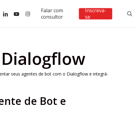
Falar com
Inscreva-
ebook
linkedin
youtube
instagram
s
consultor
se
 Dialogflow
entar seus agentes de bot com o Dialogflow e integrá-
ente de Bot e