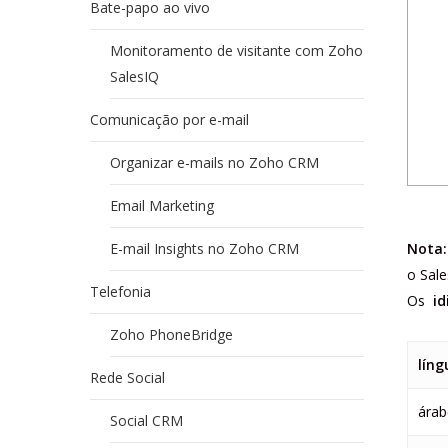
Bate-papo ao vivo
Monitoramento de visitante com Zoho
SalesIQ
Comunicação por e-mail
Organizar e-mails no Zoho CRM
Email Marketing
E-mail Insights no Zoho CRM
Nota:
o Sal
Telefonia
Os
i
Zoho PhoneBridge
líng
Rede Social
árab
Social CRM