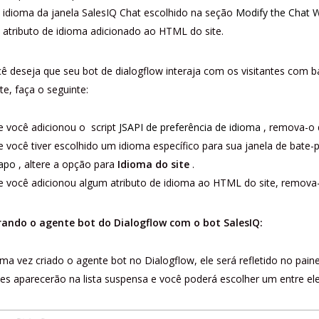
 idioma da janela SalesIQ Chat escolhido na seção
Modify the Chat
 atributo de idioma adicionado ao HTML do site.
ê deseja que seu bot de dialogflow interaja com os visitantes com 
nte, faça o seguinte:
e você adicionou o script
JSAPI de preferência de idioma
, remova-o d
e você tiver escolhido um idioma específico para sua janela de bate
apo
, altere a opção para
Idioma do site
.
e você adicionou algum atributo de idioma ao HTML do site, remova
rando o agente bot do Dialogflow com o bot SalesIQ:
ma vez criado o agente bot no Dialogflow, ele será refletido no pain
les aparecerão na lista suspensa e você poderá escolher um entre ele