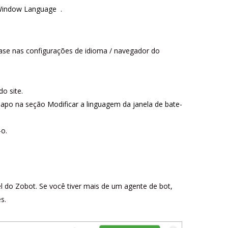
 Window Language
.
base nas configurações de idioma / navegador do
o site.
-papo na seção
Modificar a linguagem da janela de bate-
-o.
el do Zobot. Se você tiver mais de um agente de bot,
s.