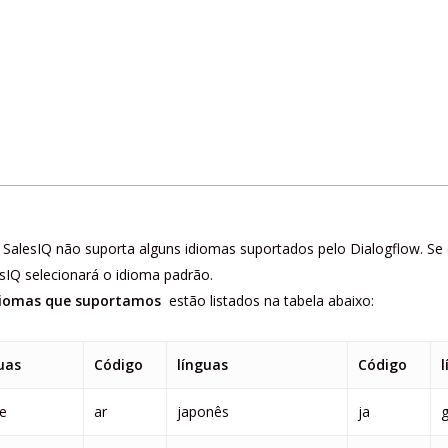
SalesIQ não suporta alguns idiomas suportados pelo Dialogflow. Se 
esIQ selecionará o idioma padrão.
diomas que suportamos
estão listados na tabela abaixo:
uas
Código
línguas
Código
e
ar
japonês
ja