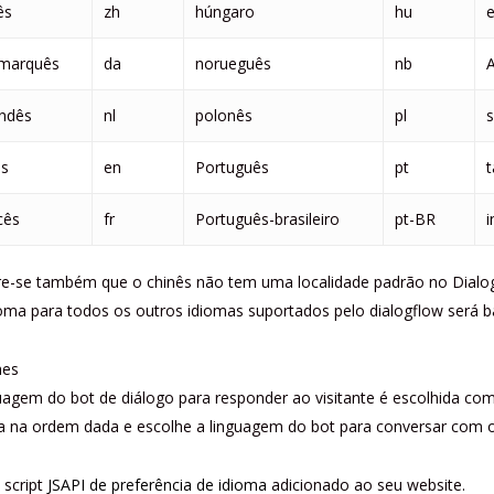
ês
zh
húngaro
hu
amarquês
da
norueguês
nb
A
ndês
nl
polonês
pl
ês
en
Português
pt
t
cês
fr
Português-brasileiro
pt-BR
i
e-se também que o chinês não tem uma localidade padrão no Dialogf
oma para todos os outros idiomas suportados pelo dialogflow será b
hes
uagem do bot de diálogo para responder ao visitante é escolhida co
ca na ordem dada e escolhe a linguagem do bot para conversar com os
 script
JSAPI de preferência de idioma
adicionado ao seu website.