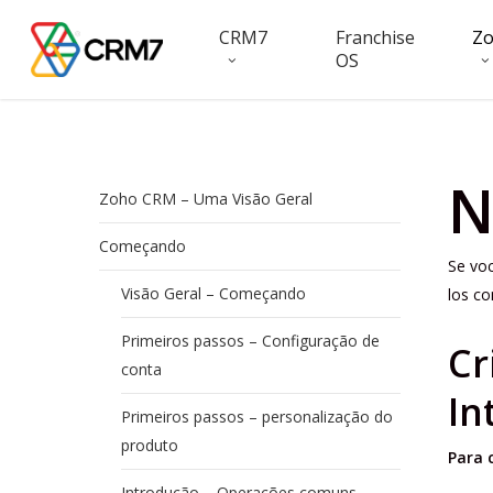
Skip
CRM7
Franchise
Z
to
OS
main
content
N
Zoho CRM – Uma Visão Geral
Começando
Se voc
Visão Geral – Começando
los c
Primeiros passos – Configuração de
Cr
conta
In
Primeiros passos – personalização do
produto
Para 
Introdução – Operações comuns