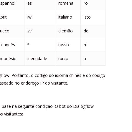
espanhol
es
romena
ro
brit
iw
italiano
isto
sueco
sv
alemão
de
ailandês
º
russo
ru
ndonésio
identidade
turco
tr
low. Portanto, o código do idioma chinês e do código
aseado no endereço IP do visitante.
m base na seguinte condição. O bot do Dialogflow
 visitantes: