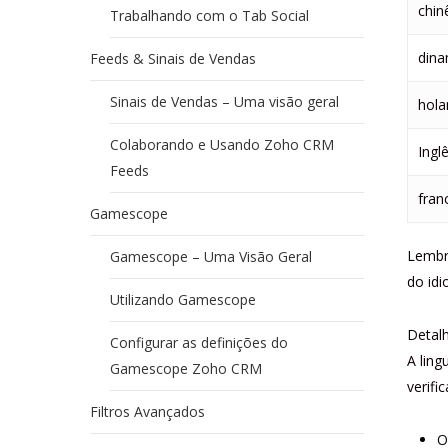
chin
Trabalhando com o Tab Social
din
Feeds & Sinais de Vendas
Sinais de Vendas – Uma visão geral
hola
Colaborando e Usando Zoho CRM
Ingl
Feeds
fran
Gamescope
Lembr
Gamescope – Uma Visão Geral
do idi
Utilizando Gamescope
Detal
Configurar as definições do
A ling
Gamescope Zoho CRM
verifi
Filtros Avançados
O