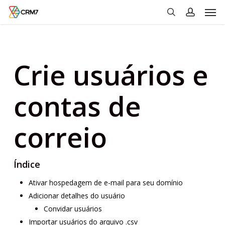
Men
Skip
to
search
account
main
content
Crie usuários e
contas de
correio
Índice
Ativar hospedagem de e-mail para seu domínio
Adicionar detalhes do usuário
Convidar usuários
Importar usuários do arquivo .csv