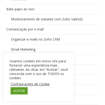
Bate-papo ao vivo
Monitoramento de visitante com Zoho SalesIQ
Comunicação por e-mail
Organizar e-mails no Zoho CRM
Email Marketing
E-mail Insights no Zoho CRM
Usamos cookies em nosso site para
fornecer uma experiência mais
relevante. Ao clicar em “Aceitar”, você
Telefonia
concorda com o uso de TODOS os
cookies
Zoho PhoneBridge
Configurações de Cookie
Rede Social
ACEITAR
Social CRM