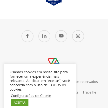
facebook
linkedin
youtube
instagram
Usamos cookies em nosso site para
fornecer uma experiência mais
relevante. Ao clicar em “Aceitar”, você
© 2026 CRM7 Zoho Brasil. Todos os direitos reservados.
concorda com o uso de TODOS os
26.371.672/0001-05
cookies
Sobre
Blog
Contato
Portal do Cliente
Trabalhe
Configurações de Cookie
Conosco
ACEITAR