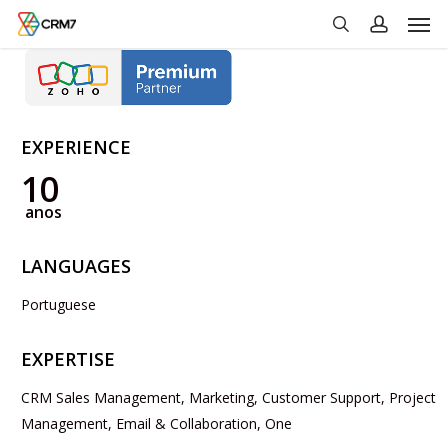
Men
Skip
to
search
account
main
content
EXPERIENCE
10
anos
LANGUAGES
Portuguese
EXPERTISE
CRM Sales Management, Marketing, Customer Support, Project
Management, Email & Collaboration, One