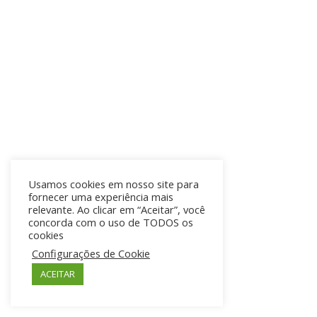
nossa produtividade, assim coo ter
visibilidade dos nossos números.”
Juliana Simões Soares
Head of sales, Zoop
Usamos cookies em nosso site para
fornecer uma experiência mais
relevante. Ao clicar em “Aceitar”, você
concorda com o uso de TODOS os
cookies
Configurações de Cookie
ACEITAR