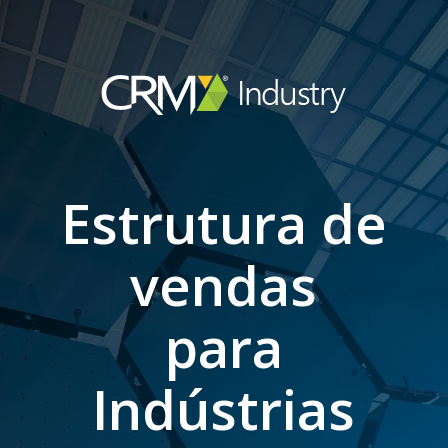
Skip
to
main
content
Estrutura de
vendas
para
Indústrias