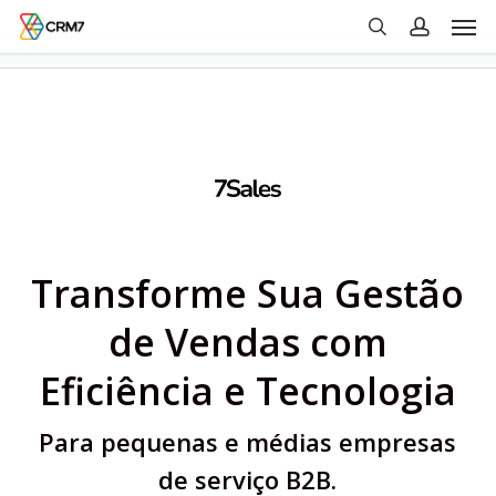
Men
Skip
to
search
account
main
content
Transforme Sua Gestão
de Vendas com
Eficiência e Tecnologia
Para pequenas e médias empresas
de serviço B2B.