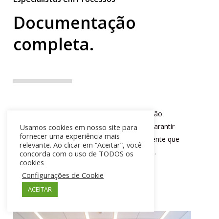
Documentação
completa.
Nossos especialistas fornecem documentação
detalhada, como playbooks e BPMN, para garantir
Usamos cookies em nosso site para
fornecer uma experiência mais
uma implementação consistente e transparente que
relevante. Ao clicar em “Aceitar”, você
possa ser facilmente seguida por sua equipe.
concorda com o uso de TODOS os
cookies
Configurações de Cookie
FALAR COM ESPECIALISTA
ACEITAR