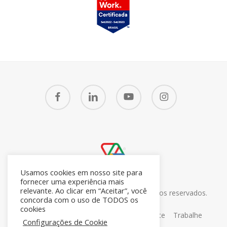
facebook
linkedin
youtube
instagram
Usamos cookies em nosso site para
fornecer uma experiência mais
relevante. Ao clicar em “Aceitar”, você
© 2026 CRM7 Zoho Brasil. Todos os direitos reservados.
concorda com o uso de TODOS os
26.371.672/0001-05
cookies
Sobre
Blog
Contato
Portal do Cliente
Trabalhe
Configurações de Cookie
Conosco