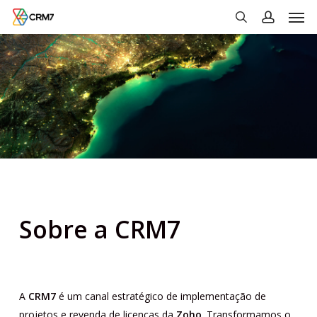
Men
Skip
to
search
account
main
content
Sobre a CRM7
A
CRM7
é um canal estratégico de implementação de
projetos e revenda de licenças da
Zoho
. Transformamos o