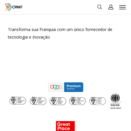
Men
Skip
to
search
account
main
content
Transforma sua Franquia com um único fornecedor de
tecnologia e Inovação