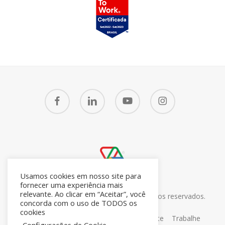
facebook
linkedin
youtube
instagram
Usamos cookies em nosso site para
fornecer uma experiência mais
relevante. Ao clicar em “Aceitar”, você
© 2026 CRM7 Zoho Brasil. Todos os direitos reservados.
concorda com o uso de TODOS os
26.371.672/0001-05
cookies
Sobre
Blog
Contato
Portal do Cliente
Trabalhe