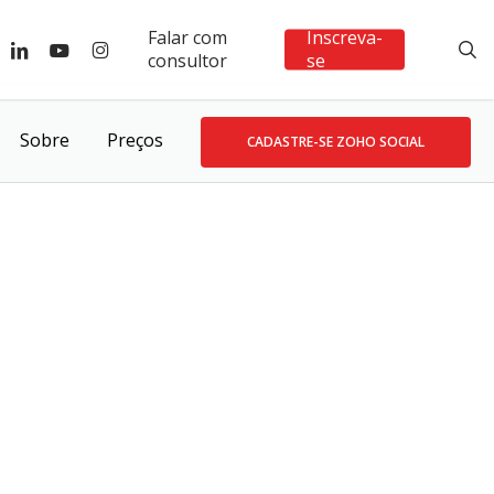
Falar com
Inscreva-
ebook
linkedin
youtube
instagram
s
consultor
se
Sobre
Preços
CADASTRE-SE ZOHO SOCIAL