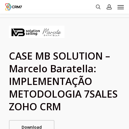
Men
Skip
to
search
account
main
content
CASE MB SOLUTION –
Marcelo Baratella:
IMPLEMENTAÇÃO
METODOLOGIA 7SALES
ZOHO CRM
Download