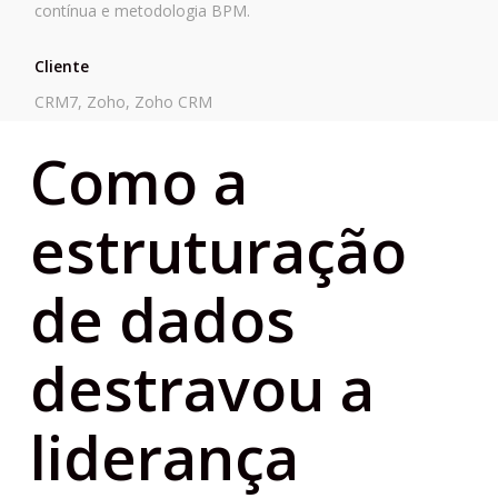
contínua e metodologia BPM.
Cliente
CRM7, Zoho, Zoho CRM
Como a
estruturação
de dados
destravou a
liderança