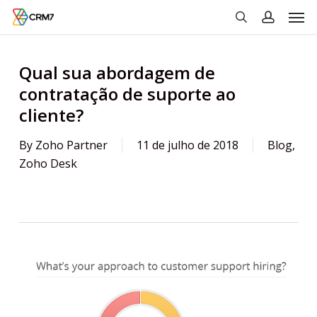
Men
Skip
to
search
account
main
content
Qual sua abordagem de
contratação de suporte ao
cliente?
By
Zoho Partner
11 de julho de 2018
Blog
,
Zoho Desk