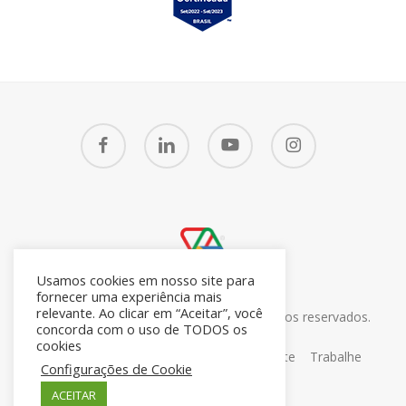
facebook
linkedin
youtube
instagram
Usamos cookies em nosso site para
fornecer uma experiência mais
relevante. Ao clicar em “Aceitar”, você
© 2026 CRM7 Zoho Brasil. Todos os direitos reservados.
concorda com o uso de TODOS os
26.371.672/0001-05
cookies
Sobre
Blog
Contato
Portal do Cliente
Trabalhe
Configurações de Cookie
Conosco
ACEITAR