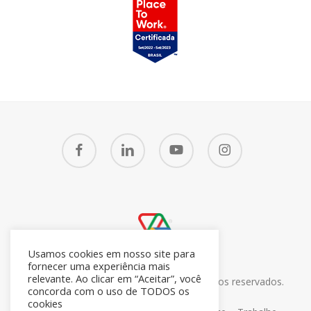
facebook
linkedin
youtube
instagram
Usamos cookies em nosso site para
fornecer uma experiência mais
relevante. Ao clicar em “Aceitar”, você
© 2026 CRM7 Zoho Brasil. Todos os direitos reservados.
concorda com o uso de TODOS os
26.371.672/0001-05
cookies