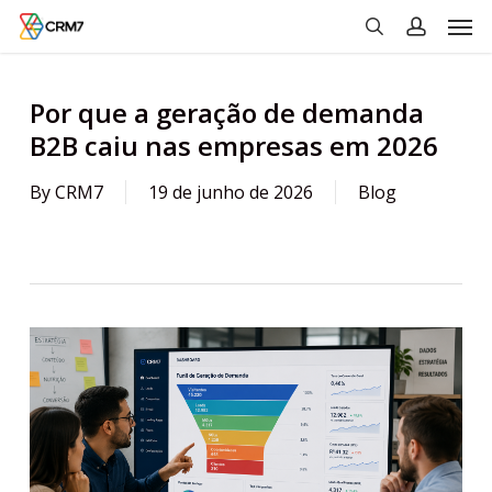
Men
Skip
to
search
account
main
content
Por que a geração de demanda
B2B caiu nas empresas em 2026
By
CRM7
19 de junho de 2026
Blog