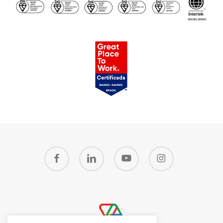
facebook
linkedin
youtube
instagram