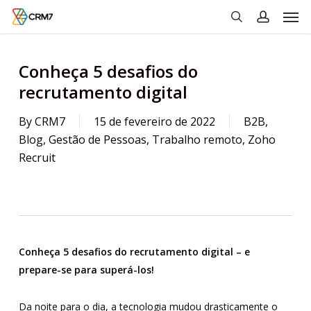
Men
Skip
to
search
account
main
content
Conheça 5 desafios do
recrutamento digital
By
CRM7
15 de fevereiro de 2022
B2B
,
Blog
,
Gestão de Pessoas
,
Trabalho remoto
,
Zoho
Recruit
Conheça 5 desafios do recrutamento digital – e
prepare-se para superá-los!
Da noite para o dia, a tecnologia mudou drasticamente o