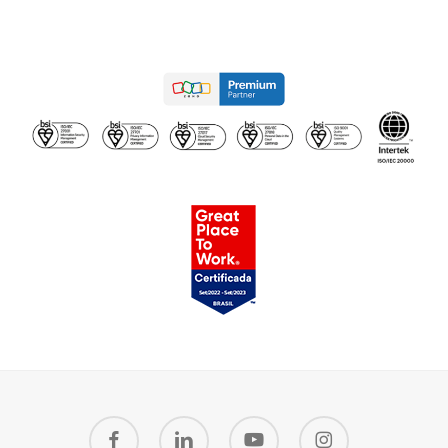
facebook
linkedin
youtube
instagram