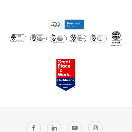
facebook
linkedin
youtube
instagram