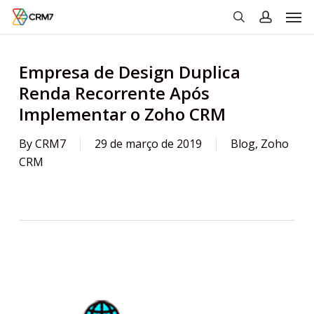
Men
Skip
to
search
account
main
content
Empresa de Design Duplica
Renda Recorrente Após
Implementar o Zoho CRM
By
CRM7
29 de março de 2019
Blog
,
Zoho
CRM