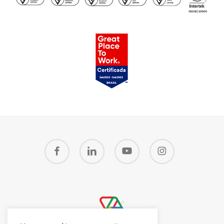
facebook
linkedin
youtube
instagram