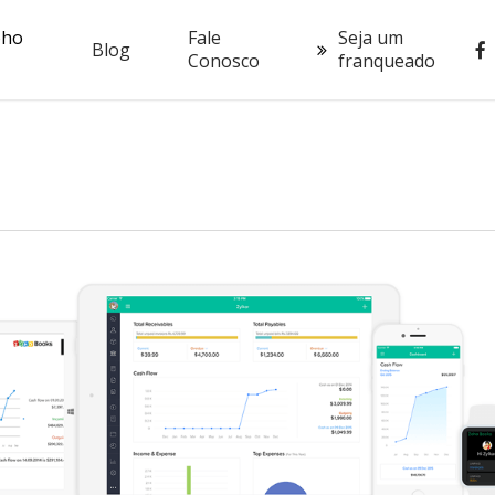
oho
Fale
Seja um
fac
Blog
Conosco
franqueado