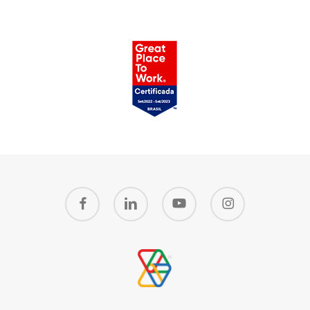
facebook
linkedin
youtube
instagram