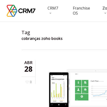
Skip
CRM7
Franchise
Z
to
OS
main
content
Tag
cobranças zoho books
ABR
28
0