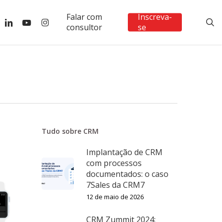
Falar com
Inscreva-
ebook
linkedin
youtube
instagram
s
consultor
se
Tudo sobre CRM
Implantação de CRM
com processos
documentados: o caso
7Sales da CRM7
12 de maio de 2026
CRM Zummit 2024: