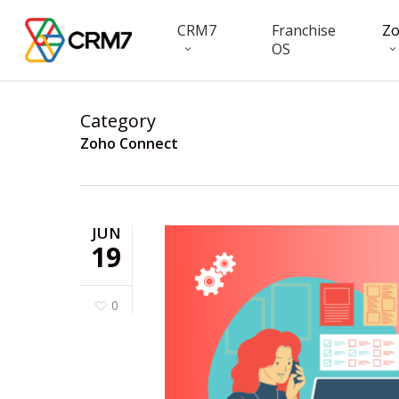
Skip
CRM7
Franchise
Z
to
OS
main
content
Category
Zoho Connect
JUN
19
0