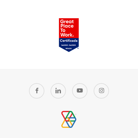
facebook
linkedin
youtube
instagram