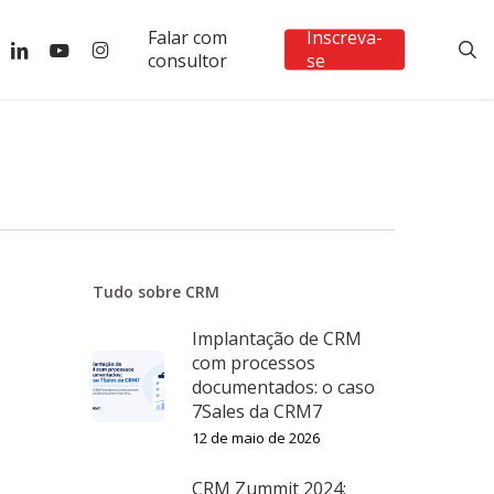
Falar com
Inscreva-
ebook
linkedin
youtube
instagram
s
consultor
se
Tudo sobre CRM
Implantação de CRM
com processos
documentados: o caso
7Sales da CRM7
12 de maio de 2026
CRM Zummit 2024: