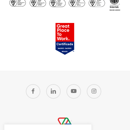
facebook
linkedin
youtube
instagram