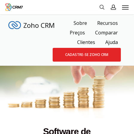
Men
Skip
to
search
account
main
Sobre
Recursos
Zoho CRM
content
Preços
Comparar
Clientes
Ajuda
CADASTRE-SE ZOHO CRM
Software de