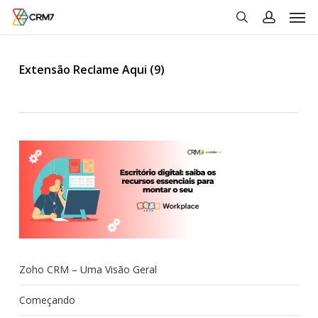
Men
Skip
to
search
account
main
content
Extensão Reclame Aqui (9)
Zoho CRM – Uma Visão Geral
Começando