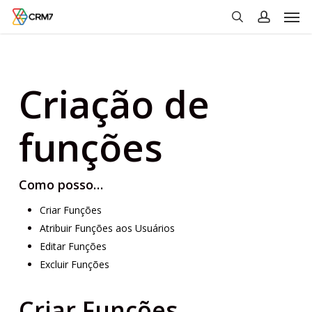
Men
Skip
to
search
account
main
content
Criação de
funções
Como posso…
Criar Funções
Atribuir Funções aos Usuários
Editar Funções
Excluir Funções
Criar Funções