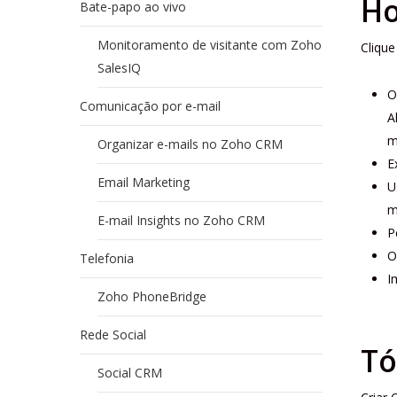
Ho
Bate-papo ao vivo
Monitoramento de visitante com Zoho
Clique
SalesIQ
O
Comunicação por e-mail
A
m
Organizar e-mails no Zoho CRM
E
Email Marketing
U
m
E-mail Insights no Zoho CRM
P
O
Telefonia
I
Zoho PhoneBridge
Rede Social
Tó
Social CRM