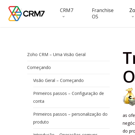
Skip
CRM7
Franchise
Z
to
OS
main
content
T
Zoho CRM – Uma Visão Geral
Começando
O
Visão Geral – Começando
Primeiros passos – Configuração de
conta
Primeiros passos – personalização do
as of
produto
negóc
do pro
Introdução – Operações comuns