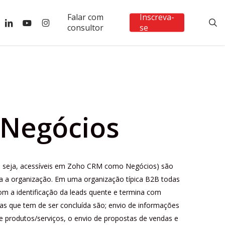
Falar com
Inscreva-
ebook
linkedin
youtube
instagram
s
consultor
se
 Negócios
u seja, acessíveis em Zoho CRM como Negócios) são
ra a organização.
Em uma organização típica B2B todas
m a identificação da leads quente e termina com
as que tem de ser concluída são;
envio de informações
e produtos/serviços, o envio de propostas de vendas e