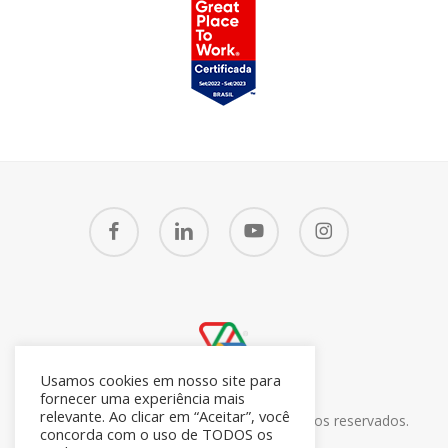
facebook
linkedin
youtube
instagram
Usamos cookies em nosso site para
fornecer uma experiência mais
relevante. Ao clicar em “Aceitar”, você
© 2026 CRM7 Zoho Brasil. Todos os direitos reservados.
concorda com o uso de TODOS os
26.371.672/0001-05