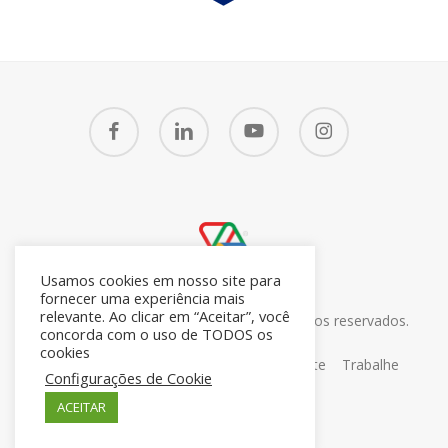
facebook
linkedin
youtube
instagram
Usamos cookies em nosso site para
fornecer uma experiência mais
relevante. Ao clicar em “Aceitar”, você
© 2026 CRM7 Zoho Brasil. Todos os direitos reservados.
concorda com o uso de TODOS os
26.371.672/0001-05
cookies
Sobre
Blog
Contato
Portal do Cliente
Trabalhe
Configurações de Cookie
Conosco
ACEITAR