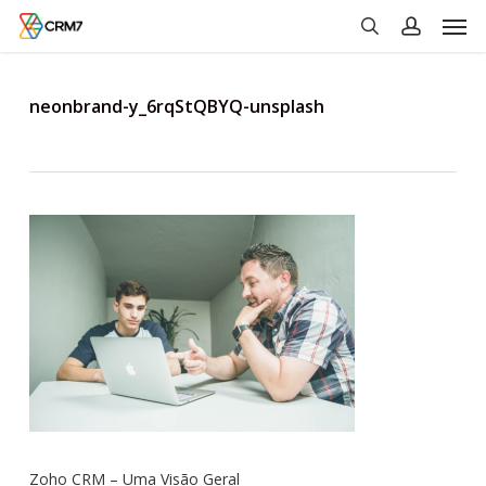
Men
Skip
to
search
account
main
content
neonbrand-y_6rqStQBYQ-unsplash
Zoho CRM – Uma Visão Geral