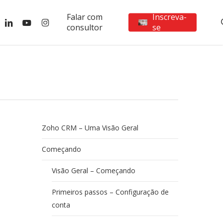
Falar com
Inscreva-
ebook
linkedin
youtube
instagram
consultor
se
Zoho CRM – Uma Visão Geral
Começando
Visão Geral – Começando
Primeiros passos – Configuração de
conta