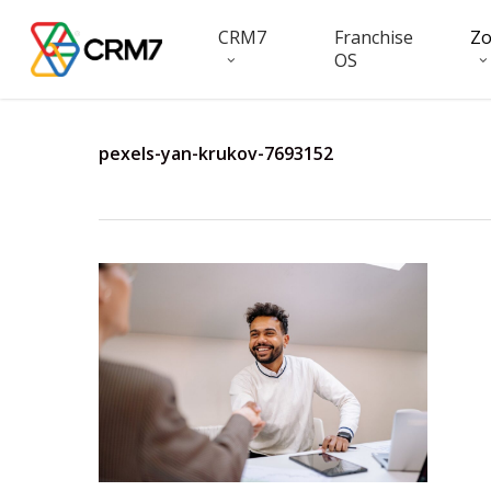
Skip
CRM7
Franchise
Z
to
OS
main
content
pexels-yan-krukov-7693152