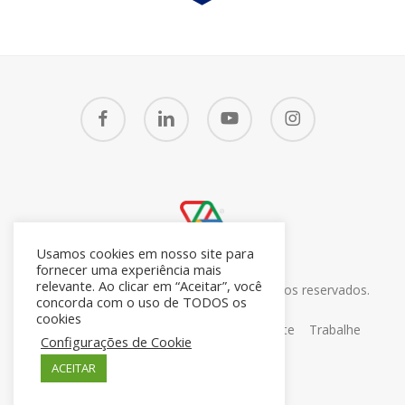
facebook
linkedin
youtube
instagram
Usamos cookies em nosso site para
fornecer uma experiência mais
relevante. Ao clicar em “Aceitar”, você
© 2026 CRM7 Zoho Brasil. Todos os direitos reservados.
concorda com o uso de TODOS os
26.371.672/0001-05
cookies
Sobre
Blog
Contato
Portal do Cliente
Trabalhe
Configurações de Cookie
Conosco
ACEITAR