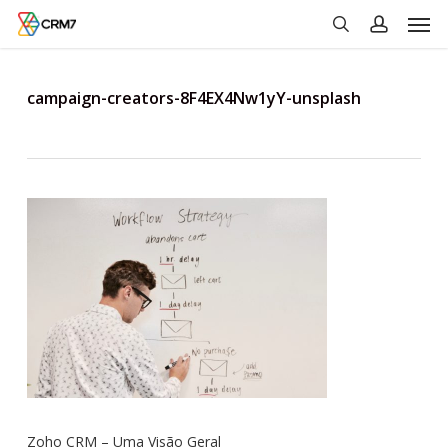
Men
Skip
to
search
account
main
content
campaign-creators-8F4EX4Nw1yY-unsplash
Zoho CRM – Uma Visão Geral