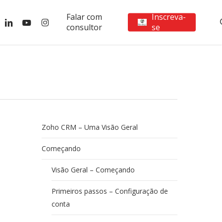
Falar com
Inscreva-
ebook
linkedin
youtube
instagram
consultor
se
Zoho CRM – Uma Visão Geral
Começando
Visão Geral – Começando
Primeiros passos – Configuração de
conta