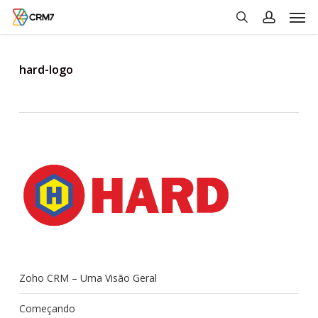
Men
Skip
to
search
account
main
content
hard-logo
Zoho CRM – Uma Visão Geral
Começando