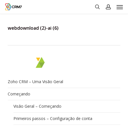
Men
Skip
to
search
account
main
content
webdownload (2)-ai (6)
Zoho CRM – Uma Visão Geral
Começando
Visão Geral – Começando
Primeiros passos – Configuração de conta