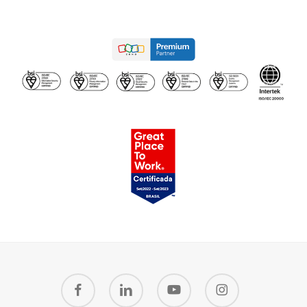
facebook
linkedin
youtube
instagram