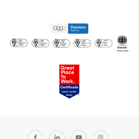
facebook
linkedin
youtube
instagram