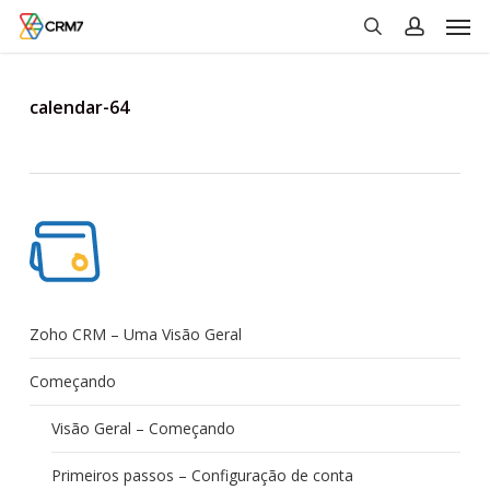
Men
Skip
to
search
account
main
content
calendar-64
Zoho CRM – Uma Visão Geral
Começando
Visão Geral – Começando
Primeiros passos – Configuração de conta