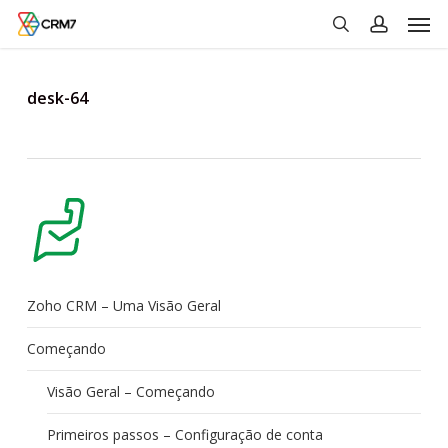
Men
Skip
to
search
account
main
content
desk-64
Zoho CRM – Uma Visão Geral
Começando
Visão Geral – Começando
Primeiros passos – Configuração de conta