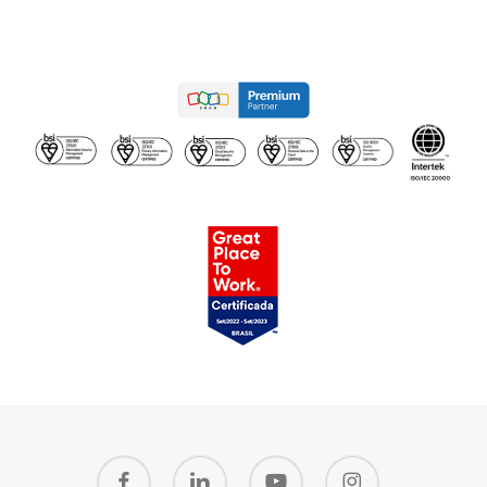
facebook
linkedin
youtube
instagram