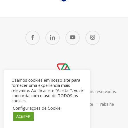
facebook
linkedin
youtube
instagram
Usamos cookies em nosso site para
fornecer uma experiência mais
relevante. Ao clicar em “Aceitar”, você
© 2026 CRM7 Zoho Brasil. Todos os direitos reservados.
concorda com o uso de TODOS os
26.371.672/0001-05
cookies
Sobre
Blog
Contato
Portal do Cliente
Trabalhe
Configurações de Cookie
Conosco
ACEITAR