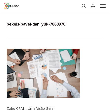
Men
Skip
to
search
account
main
content
pexels-pavel-danilyuk-7868970
Zoho CRM – Uma Visão Geral