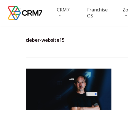
Skip
CRM7
Franchise
Z
to
OS
main
content
cleber-website15