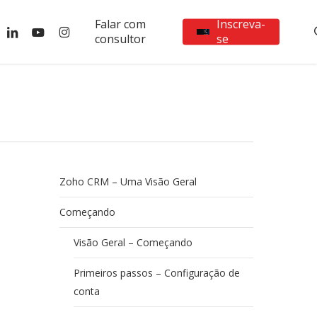
Falar com
Inscreva-
ebook
linkedin
youtube
instagram
consultor
se
Zoho CRM – Uma Visão Geral
Começando
Visão Geral – Começando
Primeiros passos – Configuração de
conta