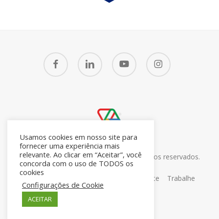
facebook
linkedin
youtube
instagram
Usamos cookies em nosso site para
fornecer uma experiência mais
relevante. Ao clicar em “Aceitar”, você
© 2026 CRM7 Zoho Brasil. Todos os direitos reservados.
concorda com o uso de TODOS os
26.371.672/0001-05
cookies
Sobre
Blog
Contato
Portal do Cliente
Trabalhe
Configurações de Cookie
Conosco
ACEITAR