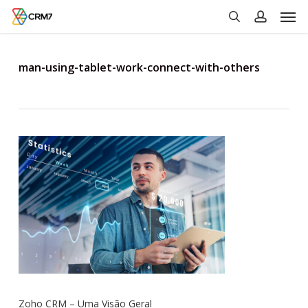
Men
Skip
to
search
account
main
content
man-using-tablet-work-connect-with-others
Zoho CRM – Uma Visão Geral