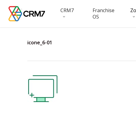
Skip
CRM7
Franchise
Z
to
OS
main
content
icone_6-01