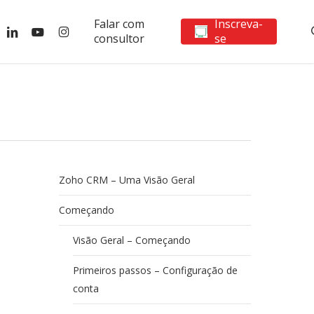
Falar com
Inscreva-
ebook
linkedin
youtube
instagram
consultor
se
Zoho CRM – Uma Visão Geral
Começando
Visão Geral – Começando
Primeiros passos – Configuração de
conta