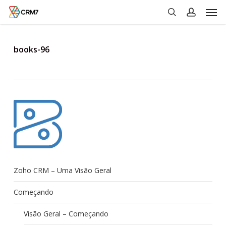
Men
Skip
to
search
account
main
content
books-96
Zoho CRM – Uma Visão Geral
Começando
Visão Geral – Começando