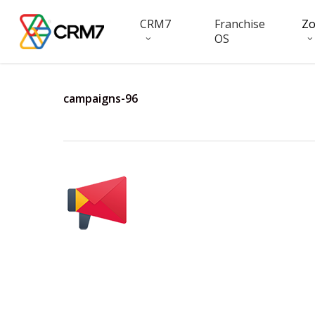
Skip
CRM7
Franchise
Z
to
OS
main
content
campaigns-96