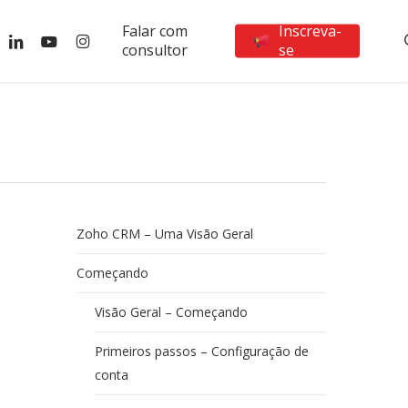
Falar com
Inscreva-
ebook
linkedin
youtube
instagram
consultor
se
Zoho CRM – Uma Visão Geral
Começando
Visão Geral – Começando
Primeiros passos – Configuração de
conta