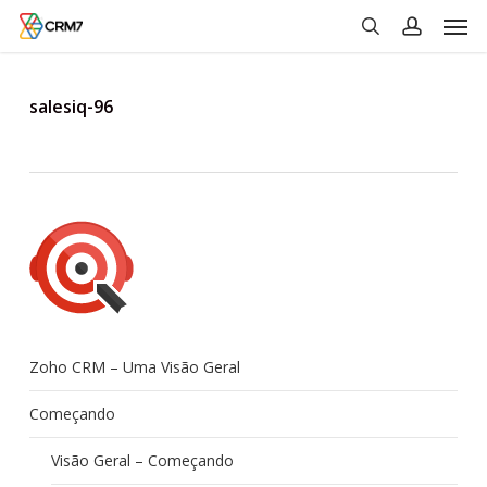
Men
Skip
to
search
account
main
content
salesiq-96
Zoho CRM – Uma Visão Geral
Começando
Visão Geral – Começando